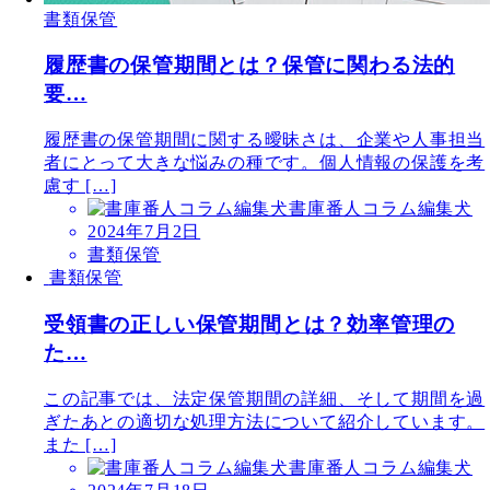
書類保管
履歴書の保管期間とは？保管に関わる法的
要…
履歴書の保管期間に関する曖昧さは、企業や人事担当
者にとって大きな悩みの種です。個人情報の保護を考
慮す […]
書庫番人コラム編集犬
2024年7月2日
書類保管
書類保管
受領書の正しい保管期間とは？効率管理の
た…
この記事では、法定保管期間の詳細、そして期間を過
ぎたあとの適切な処理方法について紹介しています。
また […]
書庫番人コラム編集犬