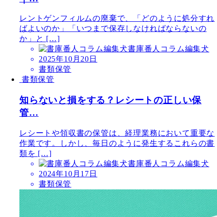
レントゲンフィルムの廃棄で、「どのように処分すれ
ばよいのか」「いつまで保存しなければならないの
か」と […]
書庫番人コラム編集犬
2025年10月20日
書類保管
書類保管
知らないと損をする？レシートの正しい保
管…
レシートや領収書の保管は、経理業務において重要な
作業です。しかし、毎日のように発生するこれらの書
類を […]
書庫番人コラム編集犬
2024年10月17日
書類保管