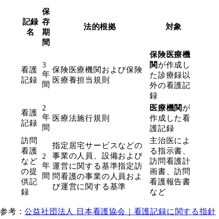
保
記録
存
法的根拠
対象
名
期
間
保険医療機
3
関
が作成し
看護
保険医療機関および保険
年
た診療録以
記録
医療養担当規則
間
外の看護記
録
2
医療機関
が
看護
年
医療法施行規則
作成した看
記録
間
護記録
訪問
主治医によ
指定居宅サービスなどの
看護
る指示書、
事業の人員、設備および
2
など
訪問看護計
年
運営に関する基準指定訪
の提
画書、訪問
間
問看護の事業の人員およ
供記
看護報告書
び運営に関する基準
録
など
参考：
公益社団法人 日本看護協会｜看護記録に関する指針