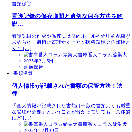
書類保管
看護記録の保存期間と適切な保存方法を解
説…
看護記録の作成や保存には法的ルールや倫理的配慮が
求められ、適切に管理することが医療現場の信頼性と
安全 […]
書庫番人コラム編集犬
2025年3月5日
書類保管
書類保管
個人情報が記載された書類の保管方法！法
律…
「個人情報が記載された書類は一般の書類よりも厳重
な管理が必要」ということが分かっていても、具体的
にど […]
書庫番人コラム編集犬
2022年12月20日