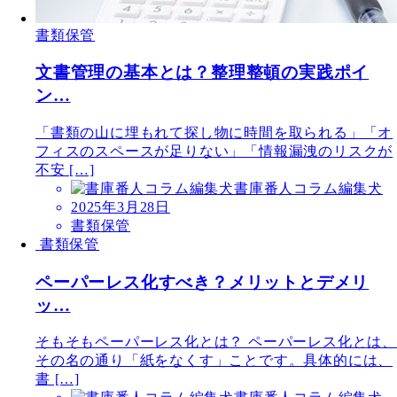
書類保管
文書管理の基本とは？整理整頓の実践ポイ
ン…
「書類の山に埋もれて探し物に時間を取られる」「オ
フィスのスペースが足りない」「情報漏洩のリスクが
不安 […]
書庫番人コラム編集犬
2025年3月28日
書類保管
書類保管
ペーパーレス化すべき？メリットとデメリ
ッ…
そもそもペーパーレス化とは？ ペーパーレス化とは、
その名の通り「紙をなくす」ことです。具体的には、
書 […]