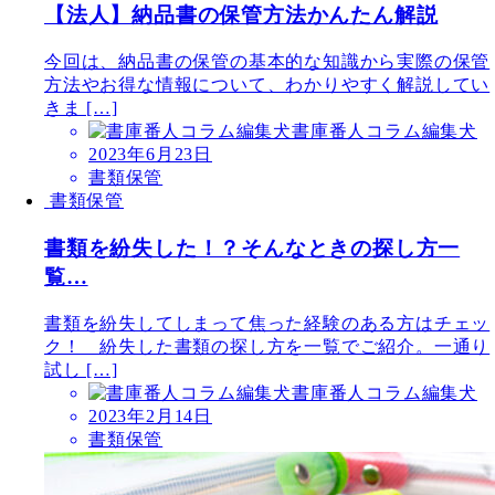
【法人】納品書の保管方法かんたん解説
今回は、納品書の保管の基本的な知識から実際の保管
方法やお得な情報について、わかりやすく解説してい
きま […]
書庫番人コラム編集犬
2023年6月23日
書類保管
書類保管
書類を紛失した！？そんなときの探し方一
覧…
書類を紛失してしまって焦った経験のある方はチェッ
ク！ 紛失した書類の探し方を一覧でご紹介。一通り
試し […]
書庫番人コラム編集犬
2023年2月14日
書類保管