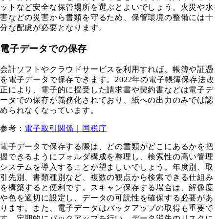
ットなど安全な保管場所を選ぶとよいでしょう。火災や水
害などの災害から書類を守るため、保管環境の整備には十
分な配慮が必要となります。
電子データでの保存
会計ソフトやクラウドサービスを利用すれば、帳簿や証憑
を電子データで保存できます。2022年の電子帳簿保存法改
正により、電子的に授受した請求書や契約書などは電子デ
ータでの保存が義務化されており、紙への出力のみでは認
められなくなっています。
参考：
電子取引関係｜国税庁
電子データで保存する際は、どの書類がどこにあるかを把
握できるようにフォルダ構成を整理し、検索性の高い管理
システムを導入することが望ましいでしょう。年度別、取
引先別、書類種別など、複数の観点から検索できる仕組み
を構築すると便利です。スキャン保存する場合は、解像度
や色を適切に設定し、データの可読性を確保する必要があ
ります。また、電子データはバックアップの取得も重要で
す。定期的にバックアップを行い、データ消失のリスクに