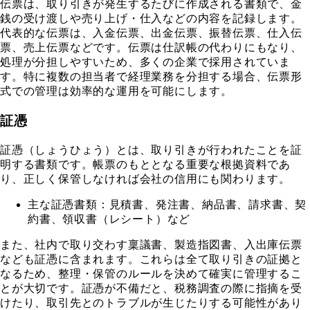
伝票は、取り引きが発生するたびに作成される書類で、金
銭の受け渡しや売り上げ・仕入などの内容を記録します。
代表的な伝票は、入金伝票、出金伝票、振替伝票、仕入伝
票、売上伝票などです。伝票は仕訳帳の代わりにもなり、
処理が分担しやすいため、多くの企業で採用されていま
す。特に複数の担当者で経理業務を分担する場合、伝票形
式での管理は効率的な運用を可能にします。
証憑
証憑（しょうひょう）とは、取り引きが行われたことを証
明する書類です。帳票のもととなる重要な根拠資料であ
り、正しく保管しなければ会社の信用にも関わります。
主な証憑書類：見積書、発注書、納品書、請求書、契
約書、領収書（レシート）など
また、社内で取り交わす稟議書、製造指図書、入出庫伝票
なども証憑に含まれます。これらは全て取り引きの証拠と
なるため、整理・保管のルールを決めて確実に管理するこ
とが大切です。証憑が不備だと、税務調査の際に指摘を受
けたり、取引先とのトラブルが生じたりする可能性があり